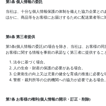
第
5
条 個人情報の委託
当社は、十分な個人情報保護の体制を備えた協力企業との
ほかに、商品等をお客様にお届けするために配送業者等に
第
6
条 第三者提供
第
5
条
(
個人情報の委託
)
の場合を除き、当社は、お客様の同
お客様に関する情報を事前の承諾なく第三者に提供するこ
法令に基づく場合。
人の生命・財産の保護の必要がある場合。
公衆衛生の向上又は児童の健全な育成の推進に必要な
警察・裁判所等の公的機関への協力が必要である場合
第
7
条 お客様の権利
(
個人情報の開示・訂正・削除
)