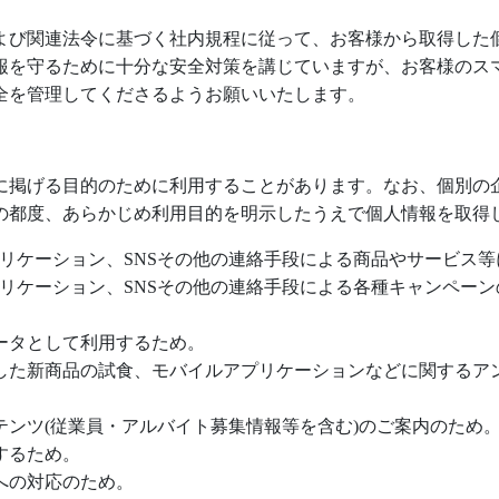
よび関連法令に基づく社内規程に従って、お客様から取得した
報を守るために十分な安全対策を講じていますが、お客様のス
全を管理してくださるようお願いいたします。
に掲げる目的のために利用することがあります。なお、個別の
の都度、あらかじめ利用目的を明示したうえで個人情報を取得
リケーション、
SNS
その他の連絡手段による商品やサービス等
リケーション、
SNS
その他の連絡手段による各種キャンペーン
ータとして利用するため。
した新商品の試食、モバイルアプリケーションなどに関するア
テンツ
(
従業員・アルバイト募集情報等を含む
)
のご案内のため
するため。
への対応のため。